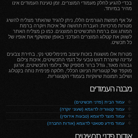
בכדי להגיע לחלק מעמודי המוצרים. זמן טעינת העמודים אינו
מהיר במיוחד.
על אף חמשת הגורמים הללו, ניתן להגיד שהאתר מצליח להשיג
מטרות מרכזיות: העברת תחושה של איכות ויוקרה ברמת
המותג וגם ברמת התכשיטים המוצגים. כמו כן מצליח האתר
לשווק את קטלוג המוצרים העדכני באופן שמשקף את אופיו של
כל תכשיט.
מטרות אלו מושגות בזכות עיצוב מינימליסטי נקי, בחירת צבעים
עדינה שיוצרת דגש טבעי על דגמי התכשיטים, איכות צילום
גבוהה מאוד, גודל ברור מספיק של צילומי התכשיטים, ארגון
מוקפד של קטגוריות הניווט הכללי, חלוקה פנימית נוחה בקטלוג
ושילוב תמונות שיווקיות בעמודי הקטגוריות.
מבנה העמודים
f
עמוד הבית (פדני תכשיטים)
f
עמוד קטגוריה לדוגמא (שעוני יוקרה)
f
עמוד מוצר לדוגמא (טבעות אירוסין)
f
עמוד מידע סטאטי לדוגמא (אודות החברה)
אודות פדני תכשיטים