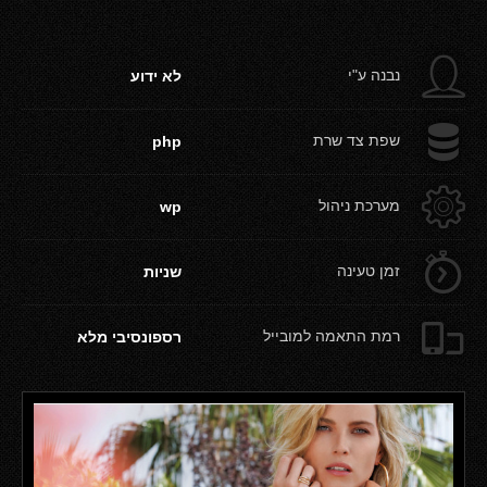
g
נבנה ע"י
לא ידוע
b
שפת צד שרת
php
a
מערכת ניהול
wp
d
זמן טעינה
שניות
e
רמת התאמה למובייל
רספונסיבי מלא