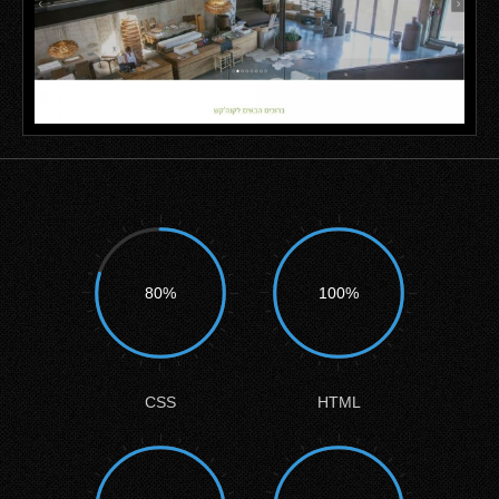
80%
100%
CSS
HTML