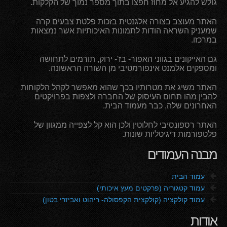
גולש להגיע אל מחוז חפצו בתוך מספר נמוך של הקלקות.
האתר מעוצב בצורה אלגנטית בזכות פלטת צבעים קרה
שמעניק השראה הודות לתמונות האיכותיות אשר נמצאות
במרכזו.
גם האייקונים בגווני האפור- בז'- ירוק, תורמים לתחושה
ומספקים אלמנט אינפורמטיבי מן השורה הראשונה.
האתר משיג את מטרותיו בכך שהוא מאפשר לקהל הלקוחות
להבין מהו תחום העיסוק של החברה ולצפות בפרויקטים
האחרונים שלה, כבר מעמוד הבית.
האתר רספונסיבי לחלוטין ולכן הוא קל לצפייה ממגוון של
פלטפורמות דיגיטליות שונות.
מבנה העמודים
f
עמוד הבית
f
עמוד קטגוריה (פרקטים מעץ איכותי)
f
עמוד קולקציה (קולקצית הקפסולה- ריהוט ואביזרי בטון)
אודות