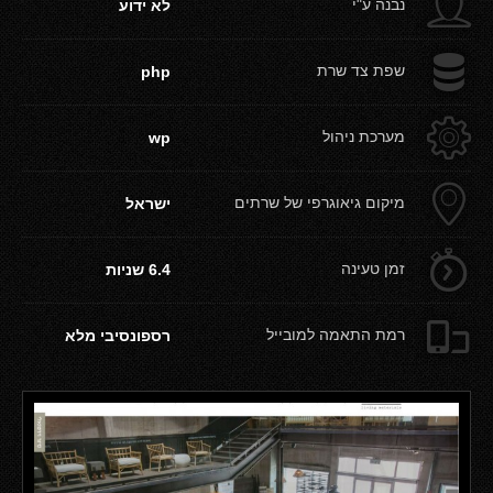
g
נבנה ע"י
לא ידוע
b
שפת צד שרת
php
a
מערכת ניהול
wp
c
מיקום גיאוגרפי של שרתים
ישראל
d
זמן טעינה
6.4 שניות
e
רמת התאמה למובייל
רספונסיבי מלא