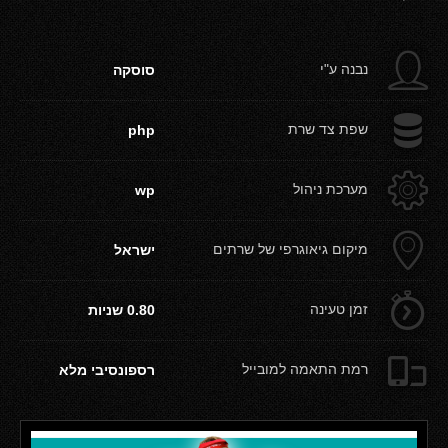
g
נבנה ע"י
סוסקה
b
שפת צד שרת
php
a
מערכת ניהול
wp
c
מיקום גיאוגרפי של שרתים
ישראל
d
זמן טעינה
0.80 שניות
e
רמת התאמה למובייל
רספונסיבי מלא