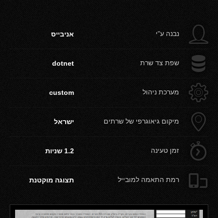
g
נבנה ע"י
אניבייס
b
שפת צד שרת
dotnet
a
מערכת ניהול
custom
c
מיקום גיאוגרפי של שרתים
ישראל
d
זמן טעינה
1.2 שניות
e
רמת התאמה למובייל
תצוגה מוקטנת