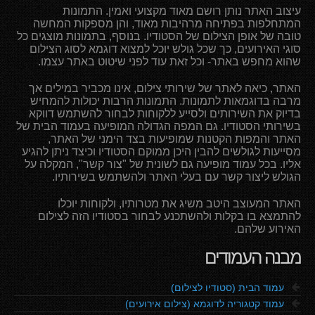
עיצוב האתר נותן רושם מאוד מקצועי ואמין. התמונות
המתחלפות בפתיחה מרהיבות מאוד, והן מספקות המחשה
טובה של אופן הצילום של הסטודיו. בנוסף, בתמונות מוצגים כל
סוגי האירועים, כך שכל גולש יוכל למצוא דוגמא לסוג הצילום
שהוא מחפש באתר- וכל זאת עוד לפני שיטוט באתר עצמו.
האתר, כיאה לאתר של שירותי צילום, אינו מכביר במילים אך
מרבה בדוגמאות לתמונות. התמונות הרבות יכולות להמחיש
בדיוק את השירותים ולסייע ללקוחות לבחור להשתמש דווקא
בשירותי הסטודיו. גם המפה הגדולה המופיעה בעמוד הבית של
האתר והמפות הקטנות שמופיעות בצד הימני של האתר,
מסייעות לגולשים להבין היכן ממוקם הסטודיו וכיצד ניתן להגיע
אליו. בכל עמוד מופיעה גם לשונית של "צור קשר", המקלה על
הגולש ליצור קשר עם בעלי האתר ולהשתמש בשירותיו.
האתר המעוצב היטב משיג את מטרותיו, ולקוחות יוכלו
להתמצא בו בקלות ולהשתכנע לבחור בסטודיו הזה לצילום
האירוע שלהם.
מבנה העמודים
f
עמוד הבית (סטודיו לצילום)
f
עמוד קטגוריה לדוגמא (צילום אירועים)