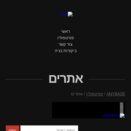
ראשי
פורטפוליו
צור קשר
ביקורות בניה
אתרים
ANYBASE
/
פורטפוליו
/
אתרים
יז
וי
וח
ים
ים
Dr
"מ
טה
E
חפש